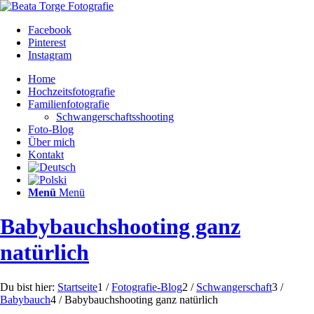
Facebook
Pinterest
Instagram
Home
Hochzeitsfotografie
Familienfotografie
Schwangerschaftsshooting
Foto-Blog
Über mich
Kontakt
Menü
Menü
Babybauchshooting ganz
natürlich
Du bist hier:
Startseite
1
/
Fotografie-Blog
2
/
Schwangerschaft
3
/
Babybauch
4
/
Babybauchshooting ganz natürlich