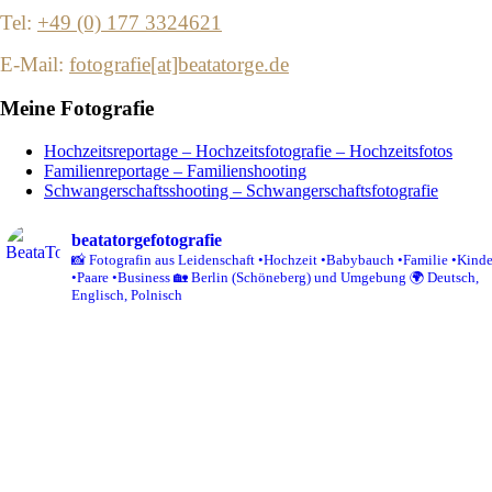
Tel:
+49 (0) 177 3324621
E-Mail:
fotografie[at]beatatorge.de
Meine Fotografie
Hochzeitsreportage – Hochzeitsfotografie – Hochzeitsfotos
Familienreportage – Familienshooting
Schwangerschaftsshooting – Schwangerschaftsfotografie
beatatorgefotografie
📸 Fotografin aus Leidenschaft
•Hochzeit
•Babybauch
•Familie
•Kinde
•Paare
•Business
🏡 Berlin (Schöneberg) und Umgebung
🌍 Deutsch,
Englisch, Polnisch