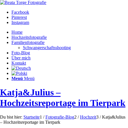
Facebook
Pinterest
Instagram
Home
Hochzeitsfotografie
Familienfotografie
Schwangerschaftsshooting
Foto-Blog
Über mich
Kontakt
Menü
Menü
Katja&Julius –
Hochzeitsreportage im Tierpark
Du bist hier:
Startseite
1
/
Fotografie-Blog
2
/
Hochzeit
3
/
Katja&Julius
– Hochzeitsreportage im Tierpark